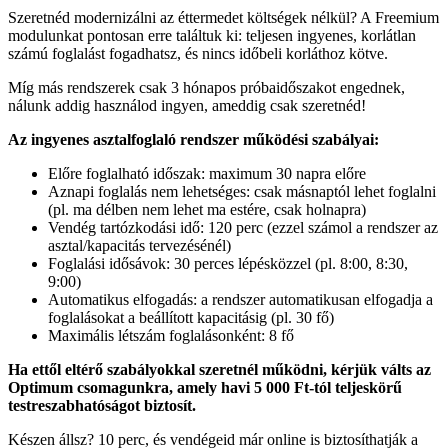
Szeretnéd modernizálni az éttermedet költségek nélkül? A Freemium
modulunkat pontosan erre találtuk ki: teljesen ingyenes, korlátlan
számú foglalást fogadhatsz, és nincs időbeli korláthoz kötve.
Míg más rendszerek csak 3 hónapos próbaidőszakot engednek,
nálunk addig használod ingyen, ameddig csak szeretnéd!
Az ingyenes asztalfoglaló rendszer működési szabályai:
Előre foglalható időszak: maximum 30 napra előre
Aznapi foglalás nem lehetséges: csak másnaptól lehet foglalni
(pl. ma délben nem lehet ma estére, csak holnapra)
Vendég tartózkodási idő: 120 perc (ezzel számol a rendszer az
asztal/kapacitás tervezésénél)
Foglalási idősávok: 30 perces lépésközzel (pl. 8:00, 8:30,
9:00)
Automatikus elfogadás: a rendszer automatikusan elfogadja a
foglalásokat a beállított kapacitásig (pl. 30 fő)
Maximális létszám foglalásonként: 8 fő
Ha ettől eltérő szabályokkal szeretnél működni, kérjük válts az
Optimum csomagunkra, amely havi 5 000 Ft-tól teljeskörű
testreszabhatóságot biztosít.
Készen állsz? 10 perc, és vendégeid már online is biztosíthatják a